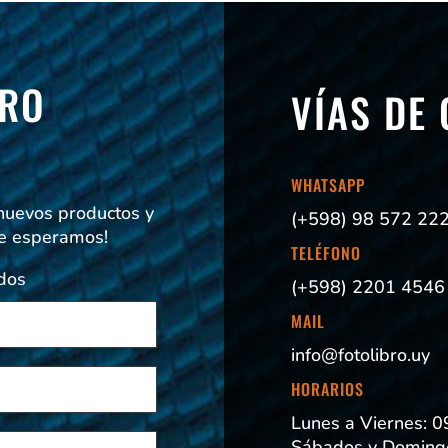
TRO
VÍAS DE
!
WHATSAPP
 nuevos productos y
(+598) 98 572 22
Te esperamos!
TELÉFONO
dos
(+598) 2201 4546
MAIL
info@fotolibro.uy
HORARIOS
Lunes a Viernes: 0
Sábados y Domingo