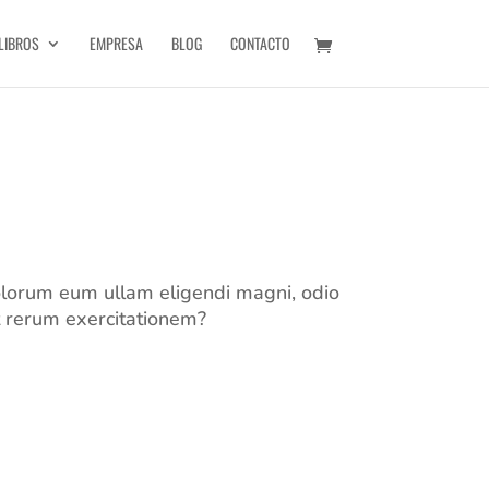
LIBROS
EMPRESA
BLOG
CONTACTO
olorum eum ullam eligendi magni, odio
t rerum exercitationem?