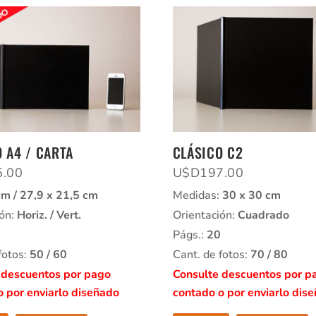
 A4 / CARTA
CLÁSICO C2
5.00
U$D
197.00
cm / 27,9 x 21,5 cm
Medidas:
30 x 30 cm
ión:
Horiz. / Vert.
Orientación:
Cuadrado
Págs.:
20
fotos:
50 / 60
Cant. de fotos:
70 / 80
 descuentos por pago
Consulte descuentos por p
o por enviarlo diseñado
contado o por enviarlo dis