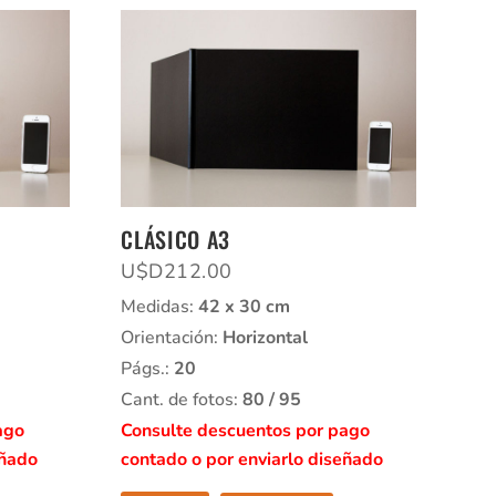
CLÁSICO A3
U$D
212.00
Medidas:
42 x 30 cm
Orientación:
Horizontal
Págs.:
20
Cant. de fotos:
80 / 95
ago
Consulte descuentos por pago
eñado
contado o por enviarlo diseñado