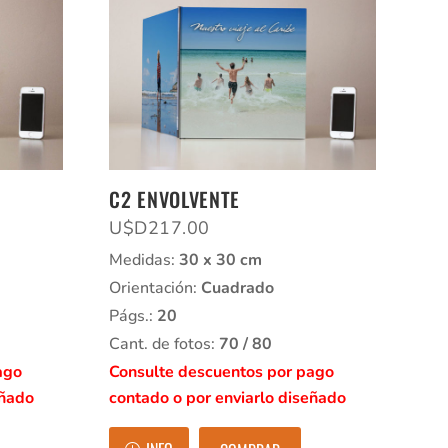
C2 ENVOLVENTE
U$D
217.00
Medidas:
30 x 30 cm
Orientación:
Cuadrado
Págs.:
20
Cant. de fotos:
70 / 80
ago
Consulte descuentos por pago
eñado
contado o por enviarlo diseñado