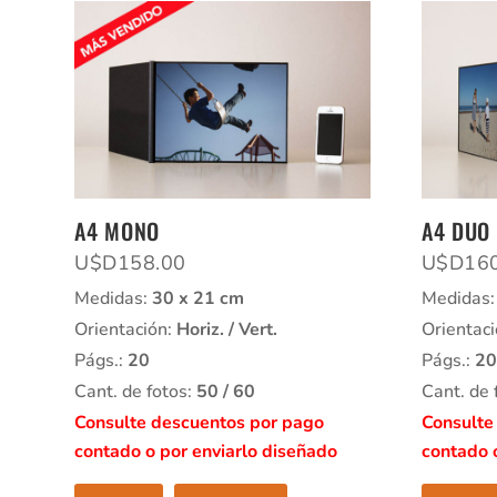
A4 MONO
A4 DUO
U$D
158.00
U$D
16
Medidas:
30 x 21 cm
Medidas
Orientación:
Horiz. / Vert.
Orientac
Págs.:
20
Págs.:
20
Cant. de fotos:
50 / 60
Cant. de 
Consulte descuentos por pago
Consulte
contado o por enviarlo diseñado
contado 