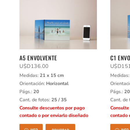
A5 ENVOLVENTE
C1 ENV
U$D
136.00
U$D
15
Medidas:
21 x 15 cm
Medidas
Orientación:
Horizontal
Orientac
Págs.:
20
Págs.:
20
Cant. de fotos:
25 / 35
Cant. de 
Consulte descuentos por pago
Consulte
contado o por enviarlo diseñado
contado 