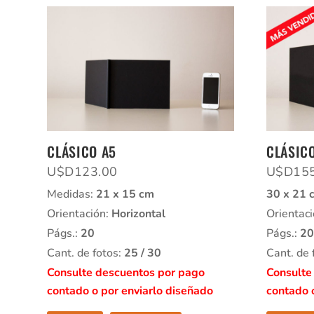
CLÁSICO A5
CLÁSICO
U$D
123.00
U$D
15
Medidas:
21 x 15 cm
30 x 21 
Orientación:
Horizontal
Orientac
Págs.:
20
Págs.:
20
Cant. de fotos:
25 / 30
Cant. de 
Consulte descuentos por pago
Consulte
contado o por enviarlo diseñado
contado 