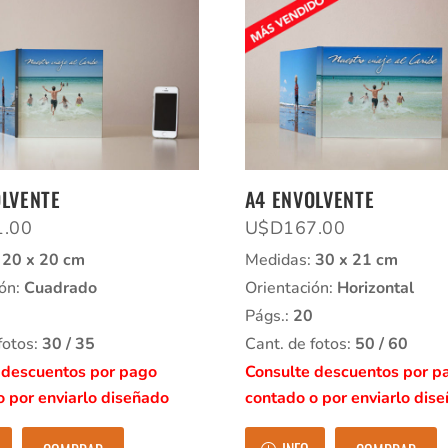
OLVENTE
A4 ENVOLVENTE
1.00
U$D
167.00
:
20 x 20 cm
Medidas:
30 x 21 cm
ión:
Cuadrado
Orientación:
Horizontal
Págs.:
20
fotos:
30 / 35
Cant. de fotos:
50 / 60
 descuentos por pago
Consulte descuentos por p
o por enviarlo diseñado
contado o por enviarlo dis