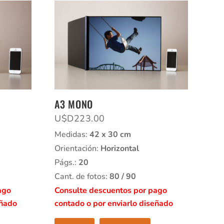
A3 MONO
U$D
223.00
Medidas:
42 x 30 cm
Orientación:
Horizontal
Págs.:
20
Cant. de fotos:
80 / 90
ago
Consulte descuentos por pago
eñado
contado o por enviarlo diseñado