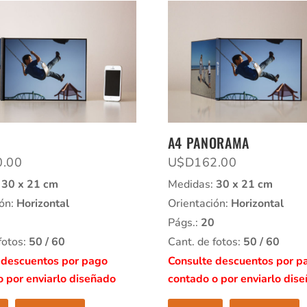
A4 PANORAMA
0.00
U$D
162.00
:
30 x 21 cm
Medidas:
30 x 21 cm
ión:
Horizontal
Orientación:
Horizontal
Págs.:
20
fotos:
50 / 60
Cant. de fotos:
50 / 60
 descuentos por pago
Consulte descuentos por p
o por enviarlo diseñado
contado o por enviarlo dis