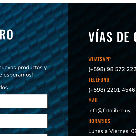
TRO
VÍAS DE
!
WHATSAPP
 nuevos productos y
(+598) 98 572 22
Te esperamos!
TELÉFONO
dos
(+598) 2201 4546
MAIL
info@fotolibro.uy
HORARIOS
Lunes a Viernes: 0