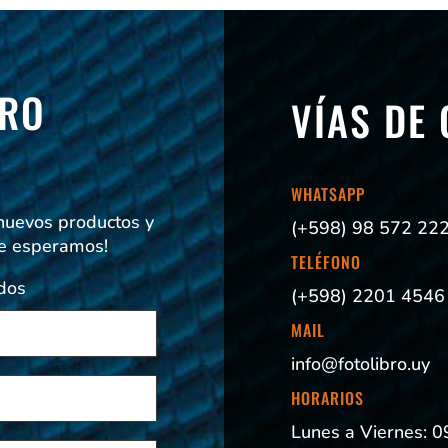
TRO
VÍAS DE
!
WHATSAPP
 nuevos productos y
(+598) 98 572 22
Te esperamos!
TELÉFONO
dos
(+598) 2201 4546
MAIL
info@fotolibro.uy
HORARIOS
Lunes a Viernes: 0