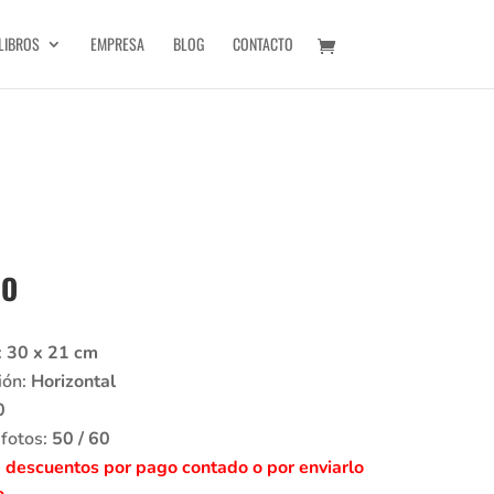
LIBROS
EMPRESA
BLOG
CONTACTO
UO
:
30 x 21 cm
ión:
Horizontal
0
 fotos:
50 / 60
 descuentos por pago contado o por enviarlo
o