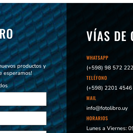
TRO
VÍAS DE
!
WHATSAPP
 nuevos productos y
(+598) 98 572 22
Te esperamos!
TELÉFONO
dos
(+598) 2201 4546
MAIL
info@fotolibro.uy
HORARIOS
Lunes a Viernes: 0